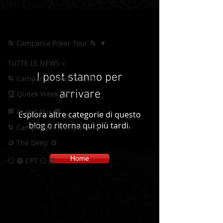
NEWS
🌀 Campania Poker Tour 🌀
TUTTE LE NEWS »
I post stanno per
🌀 Campania Poker Tour 🌀
arrivare
🏆 Queek Week 🏆
🏁 Grand Prix 🏁
Esplora altre categorie di questo
blog o ritorna qui più tardi.
🌀 Campionato Campano 🌀
🪙 The Deep 🪙
Home
⚪️ 🔵 CPT ⚪️ 🔵
🇮🇹 ITOC 🇮🇹
🎉 Happy New Year 20240
GTD 🎉
🏆 High Roller 🏆